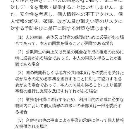
げる場合を除き、ご本人の同意がない限り、第三者に
対しデータを開示・提供することはいたしません。 ま
た、安全性を考慮し、個人情報への不正アクセス、個
人情報の紛失、破壊、改ざん及び漏えい等のリスクに
対する予防並びに是正に関する対策を講じます。
（1）人の生命、身体又は財産の保護のために必要がある場
合であって、本人の同意を得ることが困難である場合
（2）公衆衛生の向上又は児童の健全な育成の推進のために
特に必要がある場合であって、本人の同意を得ることが困
難である場合
（3）国の機関若しくは地方公共団体又はその委託を受けた
者が法令の定める事務を遂行することに対して協力する必
要がある場合であって、本人の同意を得ることにより当該
事務の遂行に支障を及ぼすおそれがある場合
（4）業務を円滑に遂行するため、利用目的の達成に必要な
範囲内において個人情報の取扱いの全部又は一部を委託す
る場合
（5）合併その他の事由による事業の承継に伴って個人情報
が提供される場合