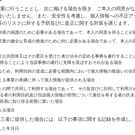
、厳重に行うこととし、次に掲げる場合を除き、ご本人の同意が
はいたしません。 また、安全性を考慮し、個人情報への不正ア
等のリスクに対する予防並びに是正に関する対策を講じます。
財産の保護のために必要がある場合であって、本人の同意を得ることが
児童の健全な育成の推進のために特に必要がある場合であって、本人の
方公共団体又はその委託を受けた者が法令の定める事務を遂行すること
得ることにより当該事務の遂行に支障を及ぼすおそれがある場合
るため、利用目的の達成に必要な範囲内において個人情報の取扱いの全
よる事業の承継に伴って個人情報が提供される場合
との間で共同して利用する場合であって、その旨並びに共同して利用さ
る者の利用目的及び当該個人情報の管理について責任を有する者の氏名
容易に知り得る状態に置いた場合
れる場合
を第三者に提供した場合には、以下の事項に関する記録を作成し
した年月日