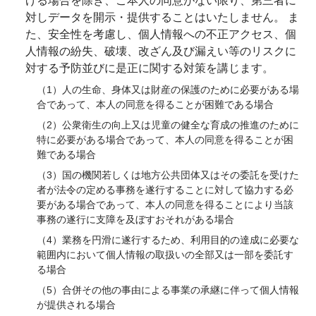
げる場合を除き、ご本人の同意がない限り、第三者に
対しデータを開示・提供することはいたしません。 ま
た、安全性を考慮し、個人情報への不正アクセス、個
人情報の紛失、破壊、改ざん及び漏えい等のリスクに
対する予防並びに是正に関する対策を講じます。
（1）人の生命、身体又は財産の保護のために必要がある場
合であって、本人の同意を得ることが困難である場合
（2）公衆衛生の向上又は児童の健全な育成の推進のために
特に必要がある場合であって、本人の同意を得ることが困
難である場合
（3）国の機関若しくは地方公共団体又はその委託を受けた
者が法令の定める事務を遂行することに対して協力する必
要がある場合であって、本人の同意を得ることにより当該
事務の遂行に支障を及ぼすおそれがある場合
（4）業務を円滑に遂行するため、利用目的の達成に必要な
範囲内において個人情報の取扱いの全部又は一部を委託す
る場合
（5）合併その他の事由による事業の承継に伴って個人情報
が提供される場合