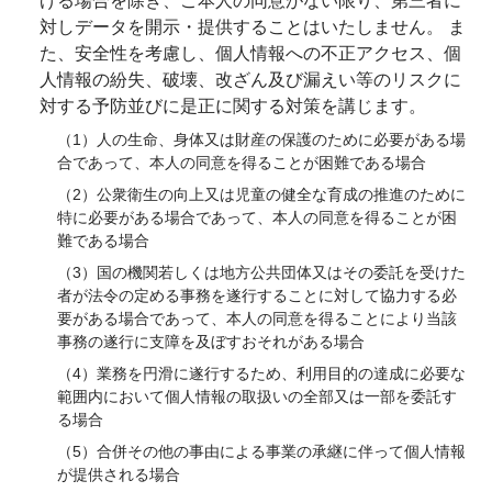
げる場合を除き、ご本人の同意がない限り、第三者に
対しデータを開示・提供することはいたしません。 ま
た、安全性を考慮し、個人情報への不正アクセス、個
人情報の紛失、破壊、改ざん及び漏えい等のリスクに
対する予防並びに是正に関する対策を講じます。
（1）人の生命、身体又は財産の保護のために必要がある場
合であって、本人の同意を得ることが困難である場合
（2）公衆衛生の向上又は児童の健全な育成の推進のために
特に必要がある場合であって、本人の同意を得ることが困
難である場合
（3）国の機関若しくは地方公共団体又はその委託を受けた
者が法令の定める事務を遂行することに対して協力する必
要がある場合であって、本人の同意を得ることにより当該
事務の遂行に支障を及ぼすおそれがある場合
（4）業務を円滑に遂行するため、利用目的の達成に必要な
範囲内において個人情報の取扱いの全部又は一部を委託す
る場合
（5）合併その他の事由による事業の承継に伴って個人情報
が提供される場合