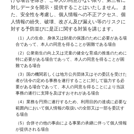
げる場合を除き、ご本人の同意がない限り、第三者に
対しデータを開示・提供することはいたしません。 ま
た、安全性を考慮し、個人情報への不正アクセス、個
人情報の紛失、破壊、改ざん及び漏えい等のリスクに
対する予防並びに是正に関する対策を講じます。
（1）人の生命、身体又は財産の保護のために必要がある場
合であって、本人の同意を得ることが困難である場合
（2）公衆衛生の向上又は児童の健全な育成の推進のために
特に必要がある場合であって、本人の同意を得ることが困
難である場合
（3）国の機関若しくは地方公共団体又はその委託を受けた
者が法令の定める事務を遂行することに対して協力する必
要がある場合であって、本人の同意を得ることにより当該
事務の遂行に支障を及ぼすおそれがある場合
（4）業務を円滑に遂行するため、利用目的の達成に必要な
範囲内において個人情報の取扱いの全部又は一部を委託す
る場合
（5）合併その他の事由による事業の承継に伴って個人情報
が提供される場合