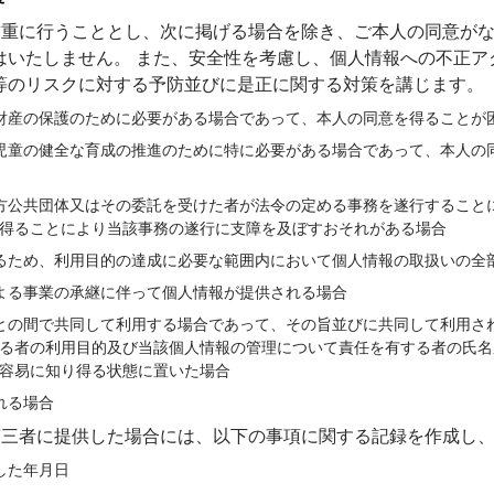
、厳重に行うこととし、次に掲げる場合を除き、ご本人の同意が
はいたしません。 また、安全性を考慮し、個人情報への不正ア
等のリスクに対する予防並びに是正に関する対策を講じます。
財産の保護のために必要がある場合であって、本人の同意を得ることが
児童の健全な育成の推進のために特に必要がある場合であって、本人の
方公共団体又はその委託を受けた者が法令の定める事務を遂行すること
得ることにより当該事務の遂行に支障を及ぼすおそれがある場合
るため、利用目的の達成に必要な範囲内において個人情報の取扱いの全
よる事業の承継に伴って個人情報が提供される場合
との間で共同して利用する場合であって、その旨並びに共同して利用さ
る者の利用目的及び当該個人情報の管理について責任を有する者の氏名
容易に知り得る状態に置いた場合
れる場合
を第三者に提供した場合には、以下の事項に関する記録を作成し
した年月日