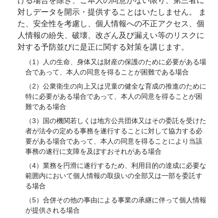
げる場合を除き、ご本人の同意がない限り、第三者に
対しデータを開示・提供することはいたしません。 ま
た、安全性を考慮し、個人情報への不正アクセス、個
人情報の紛失、破壊、改ざん及び漏えい等のリスクに
対する予防並びに是正に関する対策を講じます。
（1）人の生命、身体又は財産の保護のために必要がある場
合であって、本人の同意を得ることが困難である場合
（2）公衆衛生の向上又は児童の健全な育成の推進のために
特に必要がある場合であって、本人の同意を得ることが困
難である場合
（3）国の機関若しくは地方公共団体又はその委託を受けた
者が法令の定める事務を遂行することに対して協力する必
要がある場合であって、本人の同意を得ることにより当該
事務の遂行に支障を及ぼすおそれがある場合
（4）業務を円滑に遂行するため、利用目的の達成に必要な
範囲内において個人情報の取扱いの全部又は一部を委託す
る場合
（5）合併その他の事由による事業の承継に伴って個人情報
が提供される場合