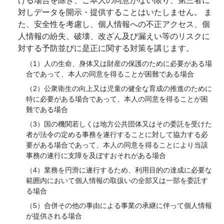
げる場合を除き、ご本人の同意がない限り、第三者に
対しデータを開示・提供することはいたしません。 ま
た、安全性を考慮し、個人情報への不正アクセス、個
人情報の紛失、破壊、改ざん及び漏えい等のリスクに
対する予防並びに是正に関する対策を講じます。
（1）人の生命、身体又は財産の保護のために必要がある場
合であって、本人の同意を得ることが困難である場合
（2）公衆衛生の向上又は児童の健全な育成の推進のために
特に必要がある場合であって、本人の同意を得ることが困
難である場合
（3）国の機関若しくは地方公共団体又はその委託を受けた
者が法令の定める事務を遂行することに対して協力する必
要がある場合であって、本人の同意を得ることにより当該
事務の遂行に支障を及ぼすおそれがある場合
（4）業務を円滑に遂行するため、利用目的の達成に必要な
範囲内において個人情報の取扱いの全部又は一部を委託す
る場合
（5）合併その他の事由による事業の承継に伴って個人情報
が提供される場合