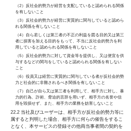
（2）反社会的勢力が経営を支配していると認められる関係
を有しないこと
（3）反社会的勢力が経営に実質的に関与していると認めら
れる関係を有しないこと
（4）自ら若しくは第三者の不正の利益を図る目的又は第三
者に損害を加える目的をもって、不当に反社会的勢力を利
用していると認められる関係を有しないこと
（5）反社会的勢力に対して資金等を提供し、又は便宜を供
与するなどの関与をしていると認められる関係を有しない
こと
（6）役員又は経営に実質的に関与している者が反社会的勢
力と社会的に非難されるべき関係を有しないこと
（7）自己が自ら又は第三者を利用して、相手方に対し、暴
力的行為、詐術、脅迫的言辞を用いず、相手方の名誉や信
用を毀損せず、また、相手方の業務を妨害しないこと
22.2 当社及びユーザーは、相手方が反社会的勢力等に
属すると判明した場合、相手方に何らの催告をするこ
となく、本サービスの登録その他両当事者間の契約を