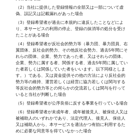
（2）当社に提供した登録情報の全部又は一部について虚
偽、誤記又は記載漏れがあった場合
（3）登録希望者が過去に本規約に違反したことなどによ
り、本サービスの利用の停止、登録の抹消等の処分を受け
たことがある場合
（4）登録希望者が反社会的勢力等（暴力団、暴力団員、右
翼団体、反社会的勢力、その他反社会勢力、過去5年間にそ
れらの団体、企業、勢力であった者、又はそれらの団体、
企業、勢力に属する者、関係する者、過去5年間に属してい
た者若しくは関係していた者をいいます。以下同様としま
す。）である、又は資金提供その他の方法により反社会的
勢力等の維持、運営若しくは経営に協力若しくは関与する
等反社会的勢力等との何らかの交流若しくは関与を行って
いると当社が判断した場合
（5）登録希望者が公序良俗に反する事業を行っている場合
（6）登録希望者が未成年者、成年被後見人、被保佐人又は
被補助人のいずれかであり、法定代理人、後見人、保佐人
又は補助人から、本サービスを適法かつ有効に利用するた
めに必要な同意等を得ていなかった場合