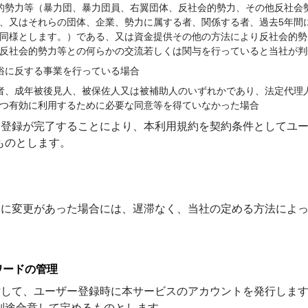
的勢力等（暴力団、暴力団員、右翼団体、反社会的勢力、その他反社会
、又はそれらの団体、企業、勢力に属する者、関係する者、過去5年間
同様とします。）である、又は資金提供その他の方法により反社会的勢
反社会的勢力等との何らかの交流若しくは関与を行っていると当社が判
俗に反する事業を行っている場合
者、成年被後見人、被保佐人又は被補助人のいずれかであり、法定代理
つ有効に利用するために必要な同意等を得ていなかった場合
ザー登録が完了することにより、本利用規約を契約条件としてユ
ものとします。
情報に変更があった場合には、遅滞なく、当社の定める方法によ
ワードの管理
に対して、ユーザー登録時に本サービスのアカウントを発行しま
別途合意して定めるものとします。