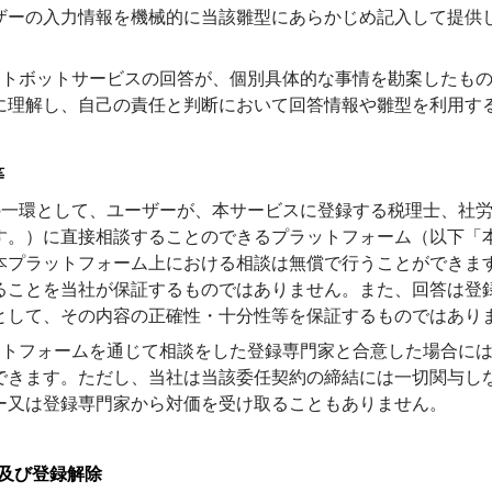
ザーの入力情報を機械的に当該雛型にあらかじめ記入して提供
ャットボットサービスの回答が、個別具体的な事情を勘案したも
に理解し、自己の責任と判断において回答情報や雛型を利用す
等
スの一環として、ユーザーが、本サービスに登録する税理士、社
す。）に直接相談することのできるプラットフォーム（以下「
本プラットフォーム上における相談は無償で行うことができま
ることを当社が保証するものではありません。また、回答は登
として、その内容の正確性・十分性等を保証するものではあり
ラットフォームを通じて相談をした登録専門家と合意した場合に
できます。ただし、当社は当該委任契約の締結には一切関与し
ー又は登録専門家から対価を受け取ることもありません。
更及び登録解除