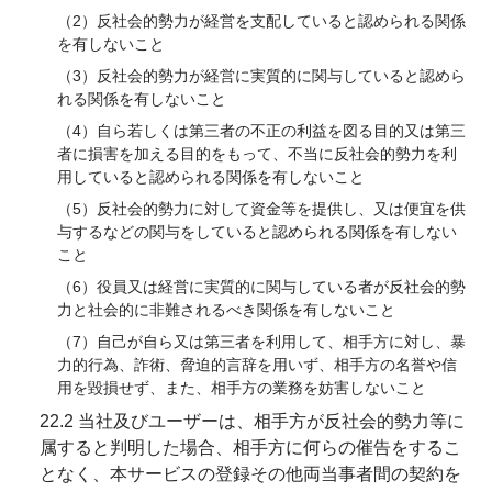
（2）反社会的勢力が経営を支配していると認められる関係
を有しないこと
（3）反社会的勢力が経営に実質的に関与していると認めら
れる関係を有しないこと
（4）自ら若しくは第三者の不正の利益を図る目的又は第三
者に損害を加える目的をもって、不当に反社会的勢力を利
用していると認められる関係を有しないこと
（5）反社会的勢力に対して資金等を提供し、又は便宜を供
与するなどの関与をしていると認められる関係を有しない
こと
（6）役員又は経営に実質的に関与している者が反社会的勢
力と社会的に非難されるべき関係を有しないこと
（7）自己が自ら又は第三者を利用して、相手方に対し、暴
力的行為、詐術、脅迫的言辞を用いず、相手方の名誉や信
用を毀損せず、また、相手方の業務を妨害しないこと
22.2 当社及びユーザーは、相手方が反社会的勢力等に
属すると判明した場合、相手方に何らの催告をするこ
となく、本サービスの登録その他両当事者間の契約を