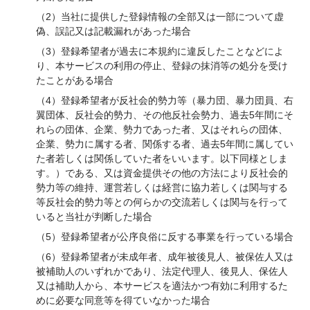
（2）当社に提供した登録情報の全部又は一部について虚
偽、誤記又は記載漏れがあった場合
（3）登録希望者が過去に本規約に違反したことなどによ
り、本サービスの利用の停止、登録の抹消等の処分を受け
たことがある場合
（4）登録希望者が反社会的勢力等（暴力団、暴力団員、右
翼団体、反社会的勢力、その他反社会勢力、過去5年間にそ
れらの団体、企業、勢力であった者、又はそれらの団体、
企業、勢力に属する者、関係する者、過去5年間に属してい
た者若しくは関係していた者をいいます。以下同様としま
す。）である、又は資金提供その他の方法により反社会的
勢力等の維持、運営若しくは経営に協力若しくは関与する
等反社会的勢力等との何らかの交流若しくは関与を行って
いると当社が判断した場合
（5）登録希望者が公序良俗に反する事業を行っている場合
（6）登録希望者が未成年者、成年被後見人、被保佐人又は
被補助人のいずれかであり、法定代理人、後見人、保佐人
又は補助人から、本サービスを適法かつ有効に利用するた
めに必要な同意等を得ていなかった場合