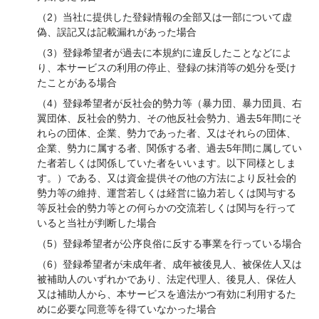
（2）当社に提供した登録情報の全部又は一部について虚
偽、誤記又は記載漏れがあった場合
（3）登録希望者が過去に本規約に違反したことなどによ
り、本サービスの利用の停止、登録の抹消等の処分を受け
たことがある場合
（4）登録希望者が反社会的勢力等（暴力団、暴力団員、右
翼団体、反社会的勢力、その他反社会勢力、過去5年間にそ
れらの団体、企業、勢力であった者、又はそれらの団体、
企業、勢力に属する者、関係する者、過去5年間に属してい
た者若しくは関係していた者をいいます。以下同様としま
す。）である、又は資金提供その他の方法により反社会的
勢力等の維持、運営若しくは経営に協力若しくは関与する
等反社会的勢力等との何らかの交流若しくは関与を行って
いると当社が判断した場合
（5）登録希望者が公序良俗に反する事業を行っている場合
（6）登録希望者が未成年者、成年被後見人、被保佐人又は
被補助人のいずれかであり、法定代理人、後見人、保佐人
又は補助人から、本サービスを適法かつ有効に利用するた
めに必要な同意等を得ていなかった場合