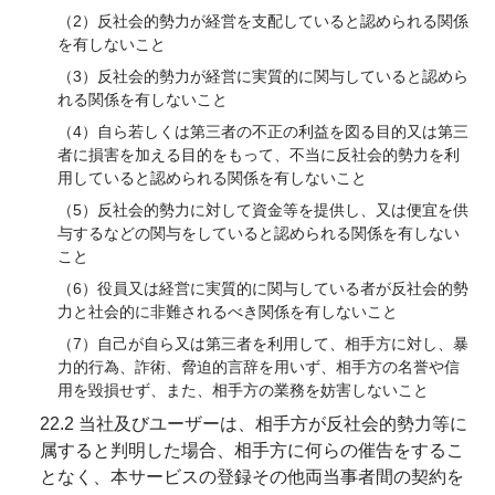
（2）反社会的勢力が経営を支配していると認められる関係
を有しないこと
（3）反社会的勢力が経営に実質的に関与していると認めら
れる関係を有しないこと
（4）自ら若しくは第三者の不正の利益を図る目的又は第三
者に損害を加える目的をもって、不当に反社会的勢力を利
用していると認められる関係を有しないこと
（5）反社会的勢力に対して資金等を提供し、又は便宜を供
与するなどの関与をしていると認められる関係を有しない
こと
（6）役員又は経営に実質的に関与している者が反社会的勢
力と社会的に非難されるべき関係を有しないこと
（7）自己が自ら又は第三者を利用して、相手方に対し、暴
力的行為、詐術、脅迫的言辞を用いず、相手方の名誉や信
用を毀損せず、また、相手方の業務を妨害しないこと
22.2 当社及びユーザーは、相手方が反社会的勢力等に
属すると判明した場合、相手方に何らの催告をするこ
となく、本サービスの登録その他両当事者間の契約を